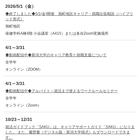
2026/5/1（金）
◆終了しました◆5/1(金)開催 旭町地区キャリア・就職出張相談（ハイブリ
ッド形式）
旭町地区
保健学科A棟4階 小会議室（A415）または各自Zoom実施場所
4/1～3/31
◆動画配信中◆新潟大学のキャリア教育と就職支援について
全学年
オンライン（ZOOM）
4/1～3/31
◆動画配信中◆アルバイト～就活まで使えるワークルールセミナー
全学年
オンライン（Zoom）
10/23～12/31
就活ガイドブック「SAKU」は、キャリアサポートガイド「SAKU」になりま
した。 また、履歴書（デジタル版・新潟大学様式）もダウンロードできま
す。