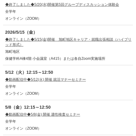
◆終了しました◆5/20(水)開催第5回グループディスカッション体験会
全学年
オンライン（ZOOM）
2026/5/15（金）
◆終了しました◆5/15(金)開催 旭町地区キャリア・就職出張相談（ハイブリ
ッド形式）
旭町地区
保健学科A棟4階 小会議室（A415）または各自Zoom実施場所
5/12（火）12:15～12:50
◆動画配信中◆5/12(火) 開催 就活マナーセミナー
全学年
オンライン（ZOOM）
5/8（金）12:15～12:50
◆動画配信中◆5/8(金) 開催 適性検査セミナー
全学年
オンライン（ZOOM）