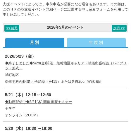
支援イベントによっては、事前申込が必要になる場合もあります。その際は、
このＨＰの各支援イベント詳細ページに設置する申し込みフォームを利用して
申し込みしてください。
2026年5月のイベント
<< 前月
次月 >>
月別
年度別
|
2026/5/29（金）
◆終了しました◆5/29(金)開催 旭町地区キャリア・就職出張相談（ハイブリ
ッド形式）
旭町地区
保健学科A棟4階 小会議室（A415）または各自Zoom実施場所
5/21（木）12:15～12:50
◆動画配信中◆5/21(木) 開催 面接セミナー
全学年
オンライン（ZOOM）
5/20（水）16:30 ～18:00