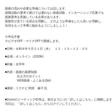
面接の流れや必要な準備についてお話します。
就職活動の選考で避けては通れない面接試験。インターンシップ応募でも
面接選考を実施している企業があります。
面接官が見ている視点を理解し、どのような準備をしたら良いか理解し、
自信をもって本番に臨めるようにしましょう！
※申込不要
※ビデオOFF・マイクOFFで開催します。
■日時：令和８年５月２１日（木） １２：１５～１２：５０
■会場：オンライン（ZOOM）
■対象：全学年
■内容：面接の基礎知識
伝え方のポイント
WEB面接・よくあるQ&A
■講師：リクナビ 阿部 麻子 氏
■ZoomのミーティングID等は、前日までに↓の「詳しくはこちら」に掲載しま
当日は、「詳しくはこちら」からログインしてください。