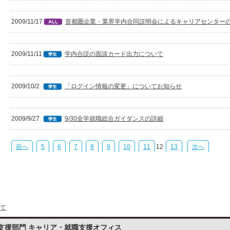
2009/11/17
首都圏企業・業界学内合同説明会によるキャリアセンター
2009/11/11
学内合説の面談カード出力について
2009/10/2
「ログイン情報の変更」についてお知らせ
2009/9/27
9/30全学就職総合ガイダンスの詳細
前へ
5
6
7
8
9
10
11
12
13
次へ
て
支援部門 キャリア・就職支援オフィス