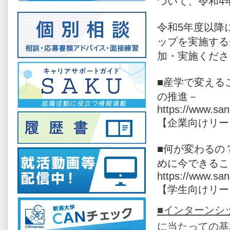
ついて、令和4
令和5年度以降
ップを実施する
加・実施くださ
■産学で変える
の推進－
https://www.sa
【企業向けリー
■何が変わるの
めに今できるこ
https://www.sa
【学生向けリー
■インターンシ
に当たっての基