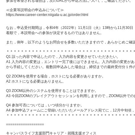
参加を希望される場合は，次のURLから申込方法について，ご確認ください。
≪企業等説明会の申込みについて≫
https://www.career-center.niigata-u.ac.jp/order.html
なお，申込受付期間は，令和4年（2022年）11月1日（火）13時から11月3
着順で，本説明会への参加が決定するものではありません。
また，例年，以下のようなお問合せを多数いただきますので，あらかじめご確
＊＊＊＊＊＊＊＊＊＊＊＊＊＊＊＊＊＊＊＊＊＊＊＊＊＊＊＊＊＊＊＊＊＊＊
Q1 誤った内容で申込したので，入力内容を変更させていただきたい。
A1 入力内容の変更は，エントリー完了後にはできません。入力内容の変更が
から手続してください。複数回申込みした場合は，締切までの最終受付分１件
Q2 ZOOMを使用する場合，ホストになる必要がありますか。
A2 ホストになる必要はありません。
Q3 ZOOM以外のシステムを使用することはできますか。
A3 今回ZOOMのブレイクアウトセッションを利用しますので，ZOOM以外で
Q4 参加可否については，いつ頃分かりますか。
A4 参加申込フォームにご登録いただいたメールアドレス宛てに，12月中旬頃
＊＊＊＊＊＊＊＊＊＊＊＊＊＊＊＊＊＊＊＊＊＊＊＊＊＊＊＊＊＊＊＊＊＊＊
==================
キャンパスライフ支援部門キャリア・就職支援オフィス