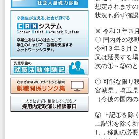
想定されますの
状況も必ず確認
※ 令和３年３
〇 国内外の移
令和３年３月２
又は延長する場
次の①～②のと
① 可能な限り
宮城県，埼玉県
（今後の国内の
② 上記①を除
上記①を除く新
し，移動の必要