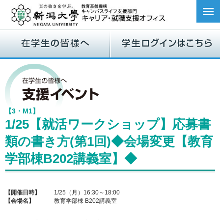
【3・M1】
1/25【就活ワークショップ】応募書
類の書き方(第1回)◆会場変更【教育
学部棟B202講義室】◆
【開催日時】
1/25（月）16:30～18:00
【会場名】
教育学部棟 B202講義室