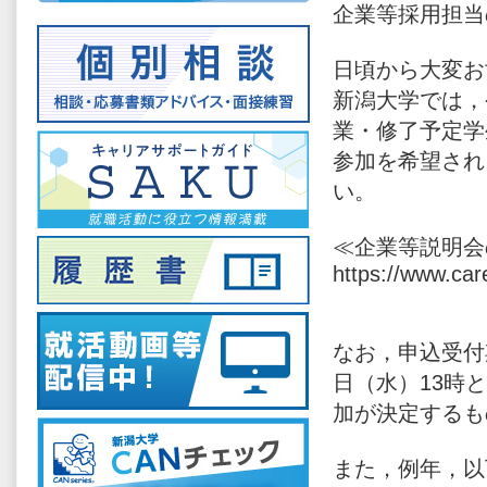
企業等採用担当
日頃から大変お
新潟大学では，令
業・修了予定学
参加を希望され
い。
≪企業等説明会
https://www.care
なお，申込受付期
日（水）13時
加が決定するも
また，例年，以