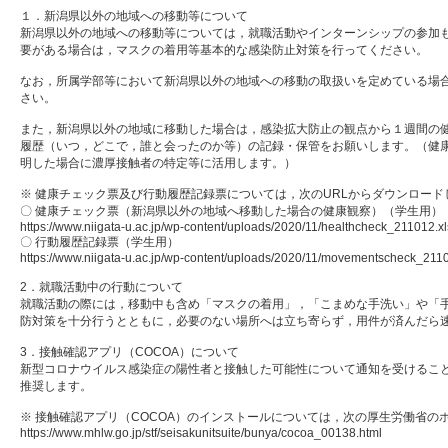
１．新潟県以外の地域への移動等について
新潟県以外の地域への移動等については，就職活動やインターンシップの参加
要がある場合は，マスクの着用等基本的な感染防止対策を行ってください。
なお，所属学部等において新潟県以外の地域への移動の取扱いを定めている場
さい。
また，新潟県以外の地域に移動した場合は，感染拡大防止の観点から１週間の
履歴（いつ，どこで，誰と会ったのか等）の記録・保管をお願いします。（健
明した場合に濃厚接触者の特定等に活用します。）
※ 健康チェック票及び行動履歴記録票については，次のURLからダウンロード
〇 健康チェック票（新潟県以外の地域へ移動した場合の健康観察）（学生用）
https://www.niigata-u.ac.jp/wp-content/uploads/2020/11/healthcheck_211012.xl
〇 行動履歴記録票（学生用）
https://www.niigata-u.ac.jp/wp-content/uploads/2020/11/movementscheck_2110
2．就職活動中の行動について
就職活動の際には，移動中も含め「マスクの着用」，「こまめな手洗い」や「
防対策を十分行うとともに，必要のない場所へは立ち寄らず，用件が済んだら
3．接触確認アプリ（COCOA）について
新型コロナウイルス感染症の陽性者と接触した可能性について通知を受けること
推奨します。
※ 接触確認アプリ（COCOA）のインストールについては，次の厚生労働省の
https://www.mhlw.go.jp/stf/seisakunitsuite/bunya/cocoa_00138.html