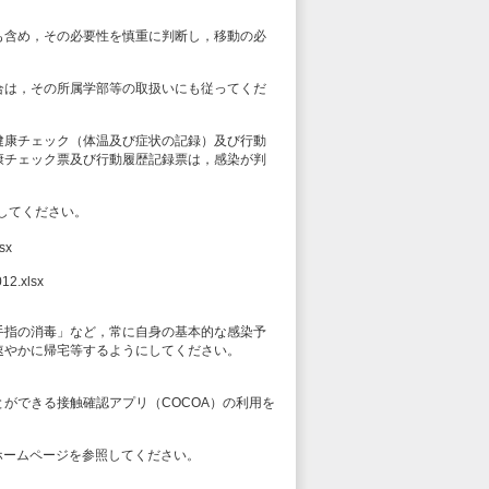
も含め，その必要性を慎重に判断し，移動の必
合は，その所属学部等の取扱いにも従ってくだ
健康チェック（体温及び症状の記録）及び行動
康チェック票及び行動履歴記録票は，感染が判
してください。
sx
12.xlsx
手指の消毒」など，常に自身の基本的な感染予
速やかに帰宅等するようにしてください。
ができる接触確認アプリ（COCOA）の利用を
ホームページを参照してください。