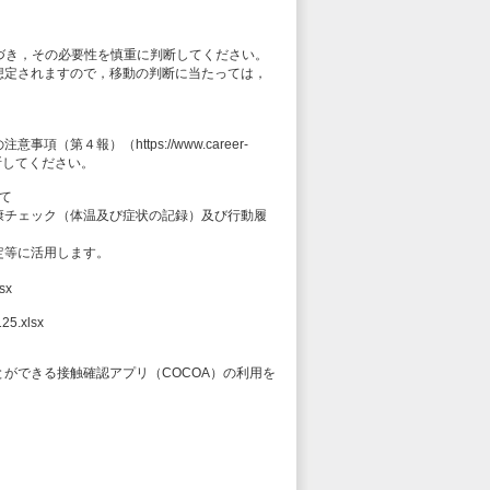
基づき，その必要性を慎重に判断してください。
想定されますので，移動の判断に当たっては，
第４報）（https://www.career-
慎重に判断してください。
て
康チェック（体温及び症状の記録）及び行動履
定等に活用します。
sx
25.xlsx
ができる接触確認アプリ（COCOA）の利用を