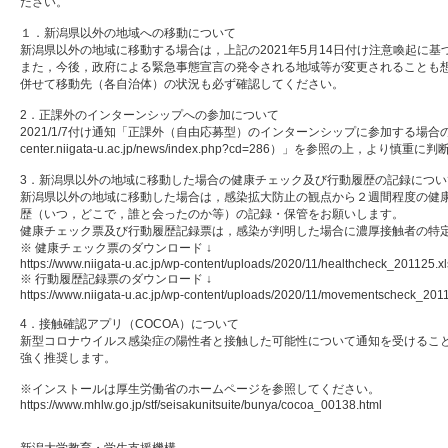
ださい。
１．新潟県以外の地域への移動について
新潟県以外の地域に移動する場合は，上記の2021年5月14日付け注意喚起に
また，今後，政府による緊急事態宣言の発令される地域等が変更されることも
併せて移動先（各自治体）の状況も必ず確認してください。
2．正課外のインターンシップへの参加について
2021/1/7付け通知「正課外（自由応募型）のインターンシップに参加する場合の注意事項（
center.niigata-u.ac.jp/news/index.php?cd=286）」を参照の上，より
3．新潟県以外の地域に移動した場合の健康チェック及び行動履歴の記録につい
新潟県以外の地域に移動した場合は，感染拡大防止の観点から２週間程度の健
歴（いつ，どこで，誰と会ったのか等）の記録・保管をお願いします。
健康チェック票及び行動履歴記録票は，感染が判明した場合に濃厚接触者の特
※ 健康チェック票のダウンロード ↓
https://www.niigata-u.ac.jp/wp-content/uploads/2020/11/healthcheck_201125.xl
※ 行動履歴記録票のダウンロード ↓
https://www.niigata-u.ac.jp/wp-content/uploads/2020/11/movementscheck_2011
4．接触確認アプリ（COCOA）について
新型コロナウイルス感染症の陽性者と接触した可能性について通知を受けること
強く推奨します。
※インストールは厚生労働省のホームページを参照してください。
https://www.mhlw.go.jp/stf/seisakunitsuite/bunya/cocoa_00138.html