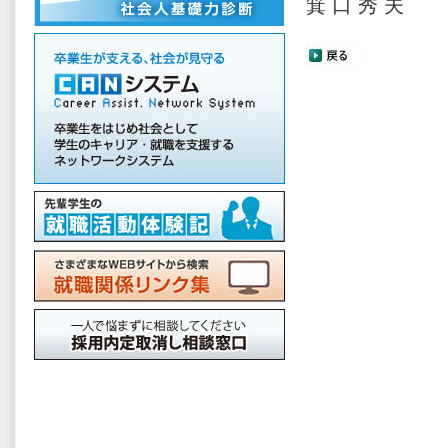
箕 口 秀 夫