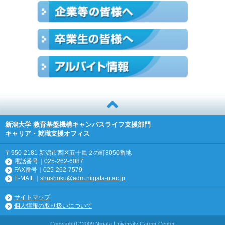
新潟大学 教育基盤機構キャンパスライフ支援部門
キャリア・就職支援オフィス
〒950-2181 新潟市西区五十嵐２の町8050番地
電話番号｜025-262-6087
FAX番号｜025-262-7579
E-MAIL｜
shushoku@adm.niigata-u.ac.jp
サイトマップ
個人情報の取り扱いについて
Copyright(C)2009 Niigata University Career Center