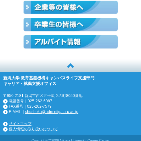
新潟大学 教育基盤機構キャンパスライフ支援部門
キャリア・就職支援オフィス
〒950-2181 新潟市西区五十嵐２の町8050番地
電話番号｜025-262-6087
FAX番号｜025-262-7579
E-MAIL｜
shushoku@adm.niigata-u.ac.jp
サイトマップ
個人情報の取り扱いについて
Copyright(C)2009 Niigata University Career Center