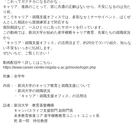
「これってガクチカになるのかな 」…
キャリア、進路のことって、皆に共通の正解はないから、不安になるのは当た
り前。
そこでキャリア・就職支援オフィスでは、多彩なセミナーやイベント、ばくぜ
んとした相談から面接練習まで対応する
個別相談など、一人ひとりに合ったサポートを行っています。
この動画では、新潟大学が始めた産学横断キャリア教育、先輩たちの就職状況
から
「キャリア・就職支援オフィス」の活用法まで、約20分でズバリ紹介。知らな
い不安をいっきに払拭します。
ぜひいちど、ご覧ください！
動画配信中！詳しくはこちら↓
https://www.career-center.niigata-u.ac.jp/movie/login.php
対象：全学年
内容：・新潟大学のキャリア教育と就職支援について
・新潟大学の就職状況
・「キャリア・就職支援オフィス」の活用法
話者：新潟大学 教育基盤機構
キャンパスライフ支援部門 副部門長
未来教育推進コア 産学横断教育ユニット ユニット長
乾 喜一郎 特任教授