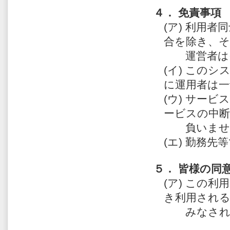
４． 免責事項
(ア) 利用
合を除き、
運営者はそ
(イ) この
に運用者は一
(ウ) サー
ービスの中
負いませ
(エ) 勤務
５． 皆様の同
(ア) この
き利用され
みなされ