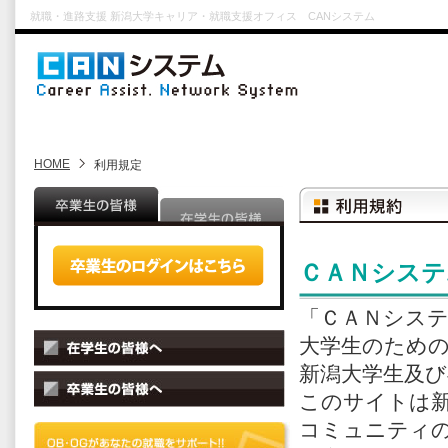
就職・進路支援 新潟大学キャリア・就職支援オフィス CANシステム
HOME
利用規定
ＣＡＮシステ
「ＣＡＮシス
大学生のため
新潟大学生及
このサイトは
コミュニティ